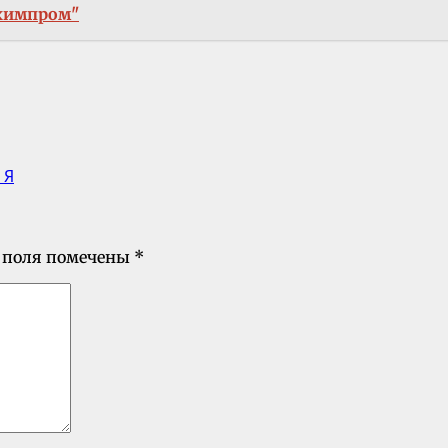
химпром"
 Я
 поля помечены
*