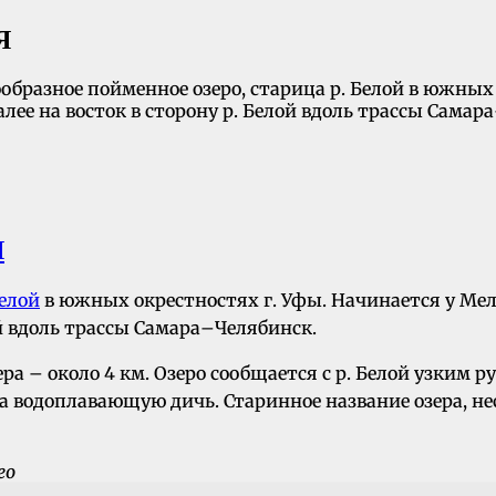
Я
ообразное пойменное озеро, старица р. Белой в южных
лее на восток в сторону р. Белой вдоль трассы Самар
Я
елой
в южных окрестностях г. Уфы. Начинается у Мел
ой вдоль трассы Самара–Челябинск.
ра – около 4 км. Озеро сообщается с р. Белой узким р
на водоплавающую дичь. Старинное название озера, не
ео