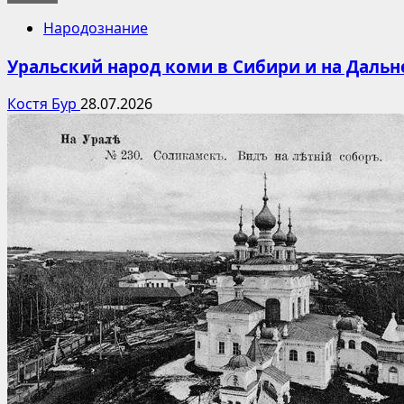
Народознание
Уральский народ коми в Сибири и на Дальн
Костя Бур
28.07.2026