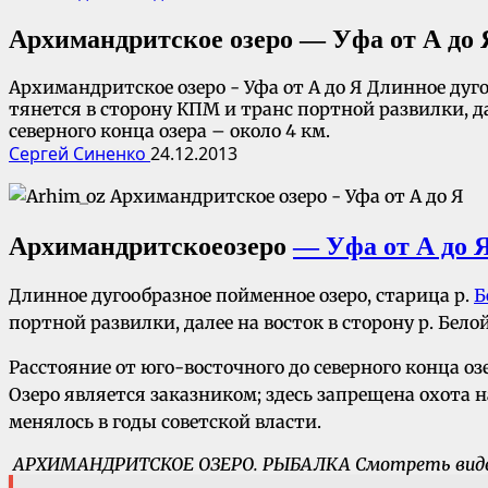
Архимандритское озеро — Уфа от А до 
Архимандритское озеро - Уфа от А до Я Длинное дуг
тянется в сторону КПМ и транс портной развилки, да
северного конца озера – около 4 км.
Сергей Синенко
24.12.2013
Архимандритское
озеро
— Уфа от А до 
Длинное дугообразное пойменное озеро, старица р.
Б
портной развилки, далее на восток в сторону р. Бел
Расстояние от юго-восточного до северного конца озе
Озеро является заказником; здесь запрещена охота 
менялось в годы советской власти.
АРХИМАНДРИТСКОЕ ОЗЕРО. РЫБАЛКА Смотреть вид