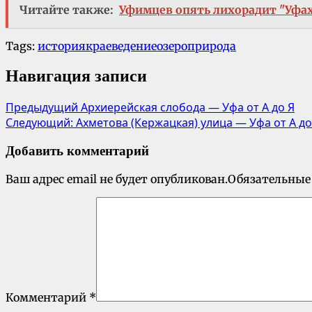
Читайте также:
Уфимцев опять лихорадит "Уфа
Tags:
история
краеведение
озеро
природа
Навигация записи
Предыдущий
Архиерейская слобода — Уфа от А до Я
Следующий:
Ахметова (Кержацкая) улица — Уфа от А до
Добавить комментарий
Ваш адрес email не будет опубликован.
Обязательные
Комментарий
*