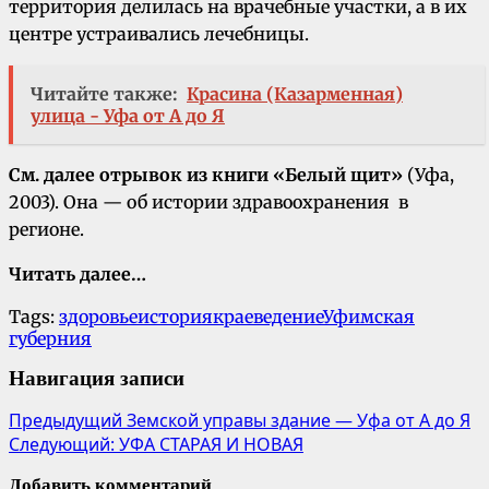
территория делилась на врачебные участки, а в их
центре устраивались лечебницы.
Читайте также:
Красина (Казарменная)
улица - Уфа от А до Я
См. далее отрывок из книги «Белый щит»
(Уфа,
2003). Она — об истории здравоохранения в
регионе.
Читать далее…
Tags:
здоровье
история
краеведение
Уфимская
губерния
Навигация записи
Предыдущий
Земской управы здание — Уфа от А до Я
Следующий:
УФА СТАРАЯ И НОВАЯ
Добавить комментарий