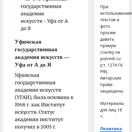
При
использовании
текстов и
фото
просим
давать
Уфимская
прямую
государственная
ссылку на
академия искусств
—
posredi.ru
Уфа от А до Я
(ст. 1274 ГК
РФ).
Уфимская
Авторские
государственная
права
академия искусств
защищены.
(УГАИ), была основана в
Материалы
1968 г. как Институт
для лиц 18
искусств. Статус
+.
академии институт
получил в 2003 г.
Политика