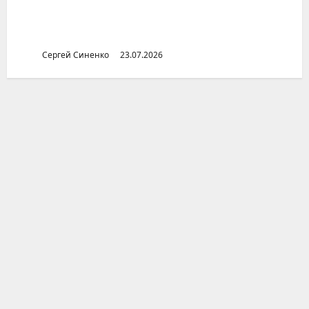
называли по реке, а людей — по вере и
воле
Сергей Синенко
23.07.2026