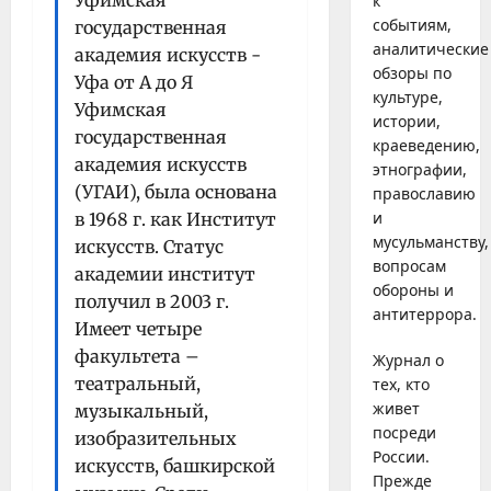
Уфимская
к
событиям,
государственная
аналитические
академия искусств -
обзоры по
Уфа от А до Я
культуре,
Уфимская
истории,
государственная
краеведению,
академия искусств
этнографии,
(УГАИ), была основана
православию
и
в 1968 г. как Институт
мусульманству,
искусств. Статус
вопросам
академии институт
обороны и
получил в 2003 г.
антитеррора.
Имеет четыре
факультета –
Журнал о
театральный,
тех, кто
живет
музыкальный,
посреди
изобразительных
России.
искусств, башкирской
Прежде