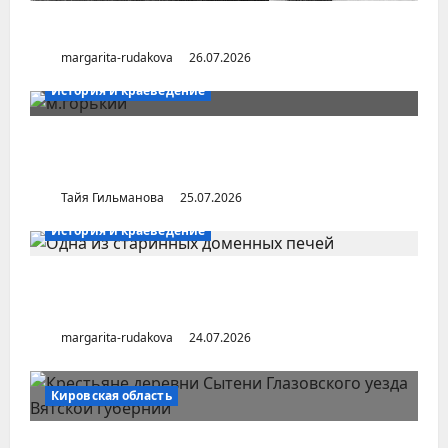
Город Соликамск (Пермский край)
margarita-rudakova
26.07.2026
История и краеведение
Неопубликованная «История русских
городов» раннесоветской эпохи
Тайя Гильманова
25.07.2026
История и краеведение
Малоизвестные заводы Южного Урала
(Челябинская область)
margarita-rudakova
24.07.2026
Кировская область
Особенности северного характера: край