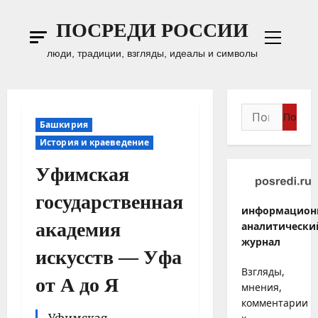
Перейти
к
ПОСРЕДИ РОССИИ
содержимому
Основн
люди, традиции, взгляды, идеалы и символы
меню
Найти:
Башкирия
История и краеведение
Уфимская
государственная
информацион
академия
аналитически
журнал
искусств — Уфа
Взгляды,
от А до Я
мнения,
комментарии