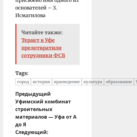
основателей – З.
Исмагилова
Читайте также:
Теракт в Уфе
предотвратили
сотрудники ФСБ
Tags:
город
история
краеведение
культура
образование
Н
Предыдущий
Уфимский комбинат
а
строительных
в
материалов — Уфа от А
и
до Я
г
Следующий:
а