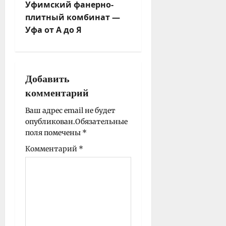
Уфимский фанерно-
ц
плитный комбинат —
и
Уфа от А до Я
я
з
а
п
Добавить
и
комментарий
с
Ваш адрес email не будет
и
опубликован.
Обязательные
поля помечены
*
Комментарий
*