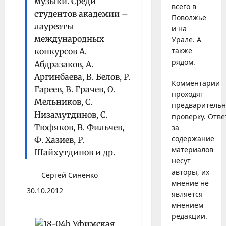
музыки. Среди
всего в
студентов академии –
Поволжье
лауреаты
и на
международных
Урале. А
также
конкурсов А.
рядом.
Абдразаков, А.
Аргинбаева, В. Белов, Р.
Комментарии
Гареев, В. Грачев, О.
проходят
Мельников, С.
предваритель
Низамутдинов, С.
проверку. Отве
Тюфяков, В. Фильчев,
за
содержание
Ф. Хазиев, Р.
материалов
Шайхутдинов и др.
несут
авторы, их
Сергей Синенко
мнение не
30.10.2012
является
мнением
редакции.