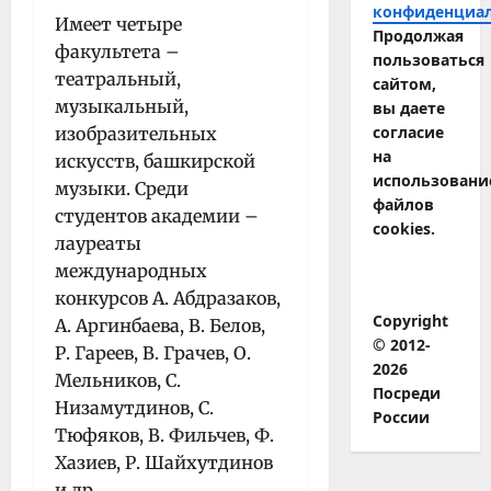
конфиденциа
Имеет четыре
Продолжая
факультета –
пользоваться
театральный,
сайтом,
музыкальный,
вы даете
согласие
изобразительных
на
искусств, башкирской
использовани
музыки. Среди
файлов
студентов академии –
cookies.
лауреаты
международных
конкурсов А. Абдразаков,
Copyright
А. Аргинбаева, В. Белов,
© 2012-
Р. Гареев, В. Грачев, О.
2026
Мельников, С.
Посреди
Низамутдинов, С.
России
Тюфяков, В. Фильчев, Ф.
Хазиев, Р. Шайхутдинов
и др.