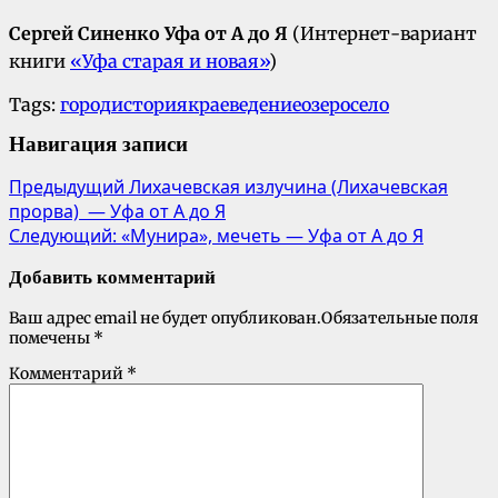
Сергей Синенко Уфа от А до Я
(Интернет-вариант
книги
«Уфа старая и новая»
)
Tags:
город
история
краеведение
озеро
село
Навигация записи
Предыдущий
Лихачевская излучина (Лихачевская
прорва) — Уфа от А до Я
Следующий:
«Мунира», мечеть — Уфа от А до Я
Добавить комментарий
Ваш адрес email не будет опубликован.
Обязательные поля
помечены
*
Комментарий
*