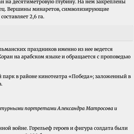
н на десятиметровую глубину. На нем закреплены
олец. Вершины минаретов, символизирующие
оставляет 2,6 га.
льманских праздников именно из нее ведется
оран на арабском языке и обращается с проповедью
 парк в районе кинотеатра «Победа»; заложенный в
.
льптурными портретами Александра Матросова и
нной войне. Горельеф героев и фигура солдата были