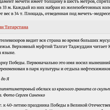
амент мечети имеет толщину в шесть метров, спрята
на 33 м. Каждый из них набран из железобетонных к
ес в 34 т. Площадь, отведенная под мечеть-медресе с
ии Татарстана
телевизоров видит вся страна во время больших мусу
бежья. Верховный муфтий Талгат Таджуддин читает К
м языке.
рку Победы. Первоначально это имя носил нынешний
л переименован в парк культуры и отдыха нефтехимиков
атипятиметровый обелиск из красного гранита со ску
а. Фото Сергея Синенко
г. к 40-летию праздника Победы в Великой Отечестве