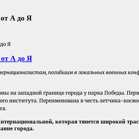
от А до Я
от А до Я
националистам, погибшим в локальных военных конфли
оны на западной границе города у парка Победы. Перв
ного института. Переименована в честь летчика-кос
та.
нтернациональной, которая тянется широкой трасс
аине города.