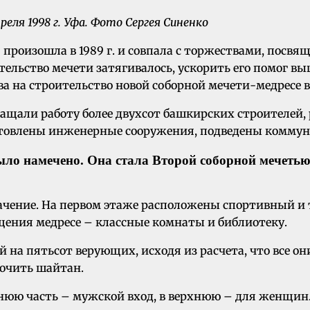
ля 1998 г. Уфа. Фото Сергея Синенко
ия произошла в 1989 г. и совпала с торжествами, по
ельство мечети затягивалось, ускорить его помог выш
 на строительство новой соборной мечети-медресе в 
екращали работу более двухсот башкирских строителей,
товлены инженерные сооружения, подведены коммуни
ыло намечено. Она стала Второй соборной мечеть
ачение. На первом этаже расположены спортивный и 
щения медресе – классные комнаты и библиотеку.
на пятьсот верующих, исходя из расчета, что все они
кочить шайтан.
жнюю часть – мужской вход, в верхнюю – для женщин.