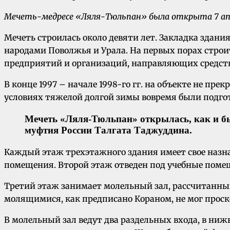
Мечеть-медресе «Ляля-Тюльпан» была открыта 7 апре
Мечеть строилась около девяти лет. Закладка здан
народами Поволжья и Урала. На первых порах строит
предприятий и организаций, направляющих средства
В конце 1997 – начале 1998-го гг. на объекте не пр
условиях тяжелой долгой зимы вовремя были подго
Мечеть «Ляля-Тюльпан» открылась, как и б
муфтия России Талгата Таджуддина.
Каждый этаж трехэтажного здания имеет свое назн
помещения. Второй этаж отведен под учебные поме
Третий этаж занимает молельный зал, рассчитанный 
молящимися, как предписано Кораном, не мог прос
В молельный зал ведут два раздельных входа, в ни