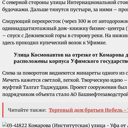
С северной стороны улицы Интернациональной стоят
будочками. Дальше тянутся пустыри, за ними – пр
Следующий перекресток (через 300 м от автодорожн
одиннадцатиэтажный дом-книжку бизнес-центра (ул
– спуск с Дежневской горы в сторону реки. На ниж
здесь проходил купеческий волок к Уфимке.
Улица Космонавтов на отрезке от Комарова 
расположены корпуса Уфимского государстве
Слева за поворотом виднеются минареты одного из 
Мечеть кажется светлой, легкой. Творческую идею
муфтий Талгат Таджуддин. Проект сооружения был 
подрядчиком объекта стало АО Башнефтезаводстрой
Читайте также:
Торговый дом братьев Нобель - 