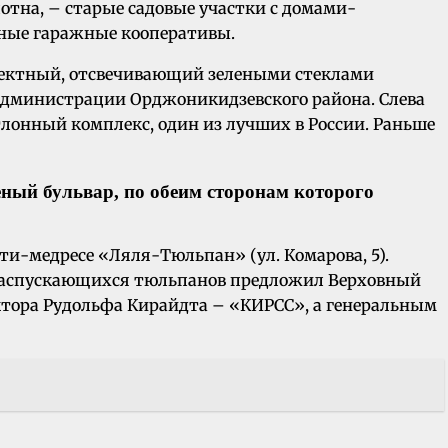
тна, – старые садовые участки с домами-
нные гаражные кооперативы.
ффектный, отсвечивающий зелеными стеклами
 администрации Орджоникидзевского района. Слева
тлонный комплекс, один из лучших в России. Раньше
еный бульвар, по обеим сторонам которого
и-медресе «Ляля-Тюльпан» (ул. Комарова, 5).
и распускающихся тюльпанов предложил Верховный
тора Рудольфа Кирайдта – «КИРСС», а генеральным