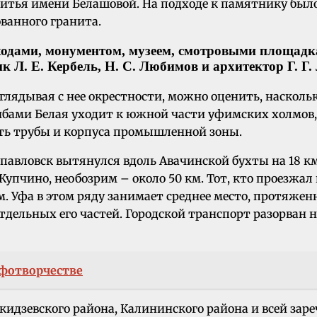
тья имени Белашовой. На подходе к памятнику было
ванного гранита.
одами, монументом, музеем, смотровыми площадка
Л. Е. Кербель, Н. С. Любимов и архитектор Г. Г. 
лядывая с нее окрестности, можно оценить, наскольк
ми Белая уходит к южной части уфимских холмов, гд
ать трубы и корпуса промышленной зоны.
павловск вытянулся вдоль Авачинской бухты на 18 км,
о Купчино, необозрим – около 50 км. Тот, кто проезжал
м. Уфа в этом ряду занимает среднее место, протяженно
отдельных его частей. Городской транспорт разорван 
ифотворчестве
кидзевского района, Калининского района и всей зар