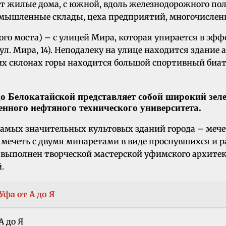
 жилые дома, с южной, вдоль железнодорожного поло
омышленные склады, цеха предприятий, многочисле
ого моста) – с улицей Мира, которая упирается в э
. Мира, 14). Неподалеку на улице находится здание
них склонах горы находится большой спортивный биа
до Белокатайской представляет собой широкий зел
нного нефтяного технического университета.
самых значительных культовых зданий города – мечет
 – мечеть с двумя минаретами в виде проснувшихся 
выполнен творческой мастерской уфимского архитек
.
Уфа от А до Я