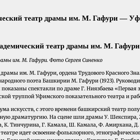
еский театр драмы им. М. Гафури — Уфа
амы им. М. Гафури. Фото Сергея Синенко
мы им. М. Гафури, ордена Трудового Красного Знамени
я народного поэта Башкирии М. Гафури (1923). Руков
и показаны спектакли по драме Г. Ниязбаева «Первая з
ской труппой Уфимского показательного театра и рабо
ума искусств, с этого времени башкирский театр полу
ую драматургию. На сцене шли драмы У. Шекспира, Ж. 
К. Тинчурина, Г. Камала, Ш. Камала, Ф. Амирхана, Д. 
ом театре идет освоение фольклорного, этнографическо