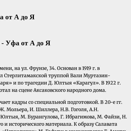
 от А до Я
, на ул. Фрунзе, 34. Основан в 1919 г. в
одил Стерлитамакской труппой Вали Муртазин-
аря» и по трагедии Д. Юлтыя «Карагул». В 1922 г.
тал на сцене Аксаковского народного дома.
чает кадры со специальной подготовкой. В 20-е гг.
Мольера, И. Шиллера, Н.В. Гоголя, А.Н.
Юлтыя, М. Бурангулова, Г. Ибрагимова, М. Файзи, Н.
го и исторического материала. К образу Салавата