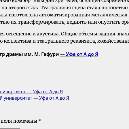
мально комфортным для зрителей, оснащен современ
на второй этаж. Театральная сцена стала полностью
 была изготовлена автоматизированная металлическая
остью их трансформировать, поднять или опустить ор
я освещение и акустика. Общие объемы здания значи
о коллектива и театрального реквизита, хозяйственно
тр драмы им. М. Гафури
— Уфа от А до Я
иверситет — Уфа от А до Я
 университет — Уфа от А до Я
 поля помечены
*