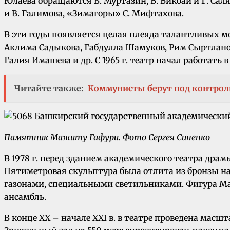
Юлаева обращаются В. Муртазин, Б. Бикбай и Г. Сал
и В. Галимова, «Зимагоры» С. Мифтахова.
В эти годы появляется целая плеяда талантливых мо
Аклима Садыкова, Габдулла Шамуков, Рим Сыртлано
Галия Имашева и др. С 1965 г. театр начал работать 
Читайте также:
Коммунисты берут под контроль
Памятник Мажиту Гафури. Фото Сергея Синенко
В 1978 г. перед зданием академического театра дра
Пятиметровая скульптура была отлита из бронзы н
газонами, специальными светильниками. Фигура Маж
ансамбль.
В конце XX – начале XXI в. в театре проведена мас