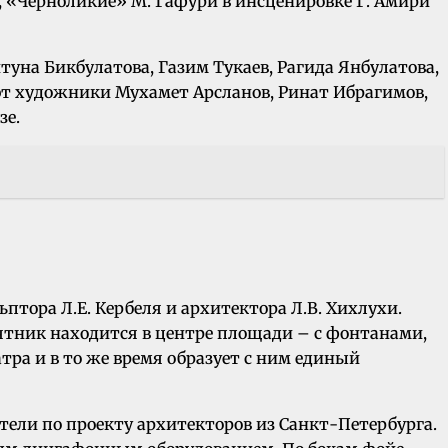
, «Черноликие» М. Гафури в инсценировке Г. Амири
туна Бикбулатова, Газим Тукаев, Рагида Янбулатова,
ют художники Мухамет Арсланов, Ринат Ибрагимов,
зе.
тора Л.Е. Кербеля и архитектора Л.В. Хихлухи.
ятник находится в центре площади – с фонтанами,
ра и в то же время образует с ним единый
ители по проекту архитекторов из Санкт-Петербурга.