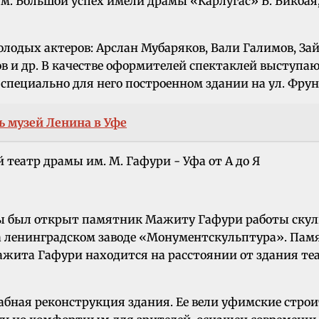
ям. Большой успех имели драмы «Карлугас» Б. Бикбая
лодых актеров: Арслан Мубаряков, Вали Галимов, Зай
в и др. В качестве оформителей спектаклей выступа
в специально для него построенном здании на ул. Фрун
 музей Ленина в Уфе
мы был открыт памятник Мажиту Гафури работы скульп
а ленинградском заводе «Монументскульптура». Пам
ита Гафури находится на расстоянии от здания теат
штабная реконструкция здания. Ее вели уфимские стро