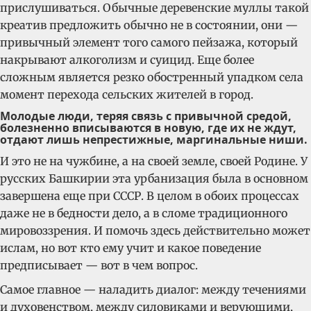
прислушиваться. Обычные деревенские муллы такой
креатив предложить обычно не в состоянии, они —
привычный элемент того самого пейзажа, который
накрывают алкоголизм и суицид. Еще более
сложным является резко обостренный упадком села
момент перехода сельских жителей в город.
Молодые люди, теряя связь с привычной средой,
болезненно вписываются в новую, где их не ждут,
отдают лишь непрестижные, маргинальные ниши.
И это не на чужбине, а на своей земле, своей Родине. У
русских Башкирии эта урбанизация была в основном
завершена еще при СССР. В целом в обоих процессах
даже не в бедности дело, а в сломе традиционного
мировоззрения. И помочь здесь действительно может
ислам, но вот кто ему учит и какое поведение
предписывает — вот в чем вопрос.
Самое главное — наладить диалог: между течениями
и духовенством, между силовиками и верующими,