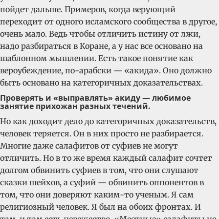
пойдет дальше. Примеров, когда верующий
переходит от одного исламского сообщества в другое,
очень мало. Ведь чтобы отличить истину от лжи,
надо разбираться в Коране, а у нас все основано на
шаблонном мышлении. Есть такое понятие как
вероубеждение, по-арабски — «акида». Оно должно
быть основано на категоричных доказательствах.
Проверять и «выправлять» акиду — любимое
занятие прихожан разных течений.
Но как доходит дело до категоричных доказательств,
человек теряется. Он в них просто не разбирается.
Многие даже салафитов от суфиев не могут
отличить. Но в то же время каждый салафит сочтет
долгом обвинить суфиев в том, что они слушают
сказки шейхов, а суфий — обвинить оппонентов в
том, что они доверяют каким-то ученым. Я сам
религиозный человек. Я был на обоих фронтах. И
там, и там есть невежество. «Местные» салафиты не