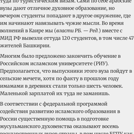
туда по туристическим визам. Сами по себе арабские
вузы дают отличное духовное образование, но
вечером студенты попадают в другое окружение, где
им начинают навязывать чужие мысли. Во время
волнений в Каире мы (
власти РБ. — Ред.
) вместе с
МИД РФ вывезли оттуда 120 студентов, в том числе 47
жителей Башкирии.
Многим было предложено закончить обучение в
Российском исламском университете (РИУ).
Предполагается, что выпускники этого вуза пойдут в
сельские мечети, хотя по факту в прошлом году
имамами в деревнях стали только шесть человек.
Маленькой зарплатой их туда не заманишь.
В соответствии с федеральной программой
содействия развитию исламского образования в
России существенную помощь в подготовке
мусульманского духовенства оказывают восемь
государственных вузов страны, в том числе БГПУ как