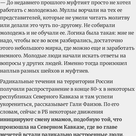
— До недавнего прошлого муфтият просто не хотел
работать с молодежью. Муллы ворчали на тех ее
представителей, которые не умели читать молитву
или делали это чуть по-другому. Не собирали
молодежь и не обучали ее. Логика была такая: мне не
надо, чтобы все во всем разбирались, достаточно
этого небольшого мирка, где можно еще и заработать
немного. Молодые люди начали искать ответы на
вопросы у других людей. Именно тогда произошел
наплыв разных шейхов и муфтиев.
Радикальные течения на территории России
получили распространение в конце 80-х в некоторых
республиках Северного Кавказа и там успели
укорениться, рассказывает Гали Фаизов. По его
словам, сейчас в РБ некоторые движения
инициируют смену имамов, подобную той, что
произошла на Северном Кавказе, где во главе
мечетей встали радикально настроенные люди
.