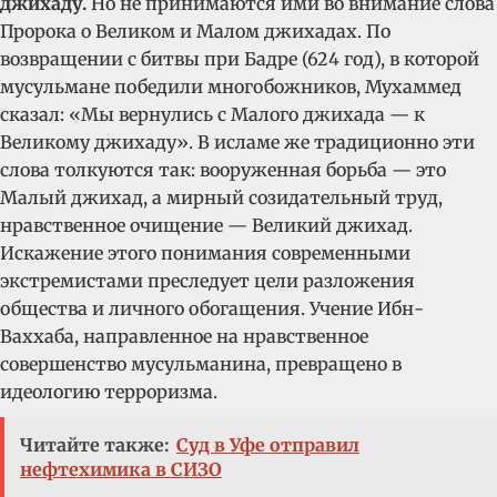
джихаду.
Но не принимаются ими во внимание слова
Пророка о Великом и Малом джихадах. По
возвращении с битвы при Бадре (624 год), в которой
мусульмане победили многобожников, Мухаммед
сказал: «Мы вернулись с Малого джихада — к
Великому джихаду». В исламе же традиционно эти
слова толкуются так: вооруженная борьба — это
Малый джихад, а мирный созидательный труд,
нравственное очищение — Великий джихад.
Искажение этого понимания современными
экстремистами преследует цели разложения
общества и личного обогащения. Учение Ибн-
Ваххаба, направленное на нравственное
совершенство мусульманина, превращено в
идеологию терроризма.
Читайте также:
Суд в Уфе отправил
нефтехимика в СИЗО