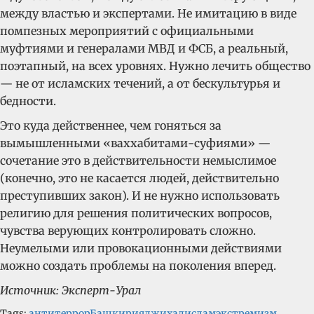
между властью и экспертами. Не имитацию в виде
помпезных мероприятий с официальными
муфтиями и генералами МВД и ФСБ, а реальный,
поэтапный, на всех уровнях. Нужно лечить общество
— не от исламских течений, а от бескультурья и
бедности.
Это куда действеннее, чем гоняться за
вымышленными «ваххабитами-суфиями» —
сочетание это в действительности немыслимое
(конечно, это не касается людей, действительно
преступивших закон). И не нужно использовать
религию для решения политических вопросов,
чувства верующих контролировать сложно.
Неумелыми или провокационными действиями
можно создать проблемы на поколения вперед.
Источник: Эксперт-Урал
Tags:
антитеррор
Башкирия
джихад
ислам
экстремизм