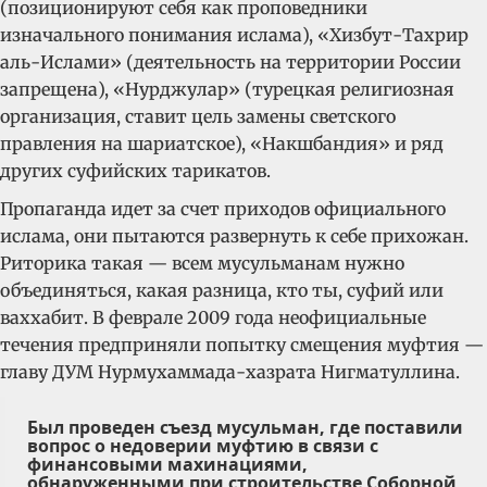
(позиционируют себя как проповедники
изначального понимания ислама), «Хизбут-Тахрир
аль-Ислами» (деятельность на территории России
запрещена), «Нурджулар» (турецкая религиозная
организация, ставит цель замены светского
правления на шариатское), «Накшбандия» и ряд
других суфийских тарикатов.
Пропаганда идет за счет приходов официального
ислама, они пытаются развернуть к себе прихожан.
Риторика такая — всем мусульманам нужно
объединяться, какая разница, кто ты, суфий или
ваххабит. В феврале 2009 года неофициальные
течения предприняли попытку смещения муфтия —
главу ДУМ Нурмухаммада-хазрата Нигматуллина.
Был проведен съезд мусульман, где поставили
вопрос о недоверии муфтию в связи с
финансовыми махинациями,
обнаруженными при строительстве Соборной