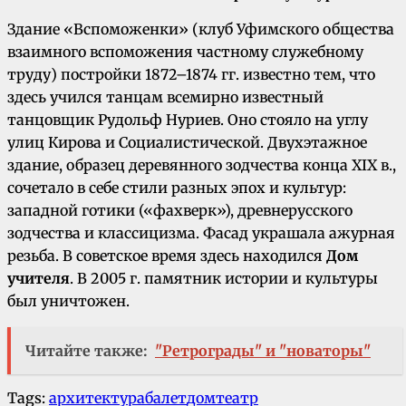
Здание «Вспоможенки» (клуб Уфимского общества
взаимного вспоможения частному служебному
труду) постройки 1872–1874 гг. известно тем, что
здесь учился танцам всемирно известный
танцовщик Рудольф Нуриев. Оно стояло на углу
улиц Кирова и Социалистической. Двухэтажное
здание, образец деревянного зодчества конца XIX в.,
сочетало в себе стили разных эпох и культур:
западной готики («фахверк»), древнерусского
зодчества и классицизма. Фасад украшала ажурная
резьба. В советское время здесь находился
Дом
учителя
. В 2005 г. памятник истории и культуры
был уничтожен.
Читайте также:
"Ретрограды" и "новаторы"
Tags:
архитектура
балет
дом
театр