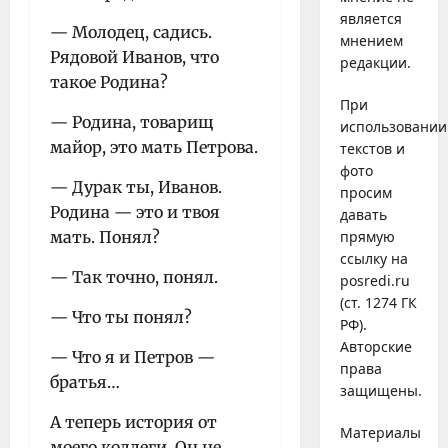
является
— Молодец, садись.
мнением
Рядовой Иванов, что
редакции.
такое Родина?
При
— Родина, товарищ
использовании
майор, это мать Петрова.
текстов и
фото
— Дурак ты, Иванов.
просим
Родина — это и твоя
давать
мать. Понял?
прямую
ссылку на
— Так точно, понял.
posredi.ru
(ст. 1274 ГК
— Что ты понял?
РФ).
Авторские
— Что я и Петров —
права
братья…
защищены.
А теперь история от
Материалы
моего коллеги. Он не