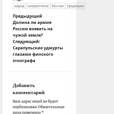
народ
патриотизм
Россия
традиции
Н
Предыдущий
Должна ли армия
а
России воевать на
в
чужой земле?
и
Следующий:
г
Сарапульские удмурты
а
глазами финского
ц
этнографа
и
я
з
а
Добавить
п
комментарий
и
Ваш адрес email не будет
с
опубликован.
Обязательные
и
поля помечены
*