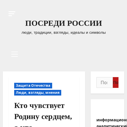
Перейти
к
содержимому
ПОСРЕДИ РОССИИ
люди, традиции, взгляды, идеалы и символы
Основное
меню
Найти:
Защита Отечества
Люди, взгляды, мнения
Кто чувствует
Родину сердцем,
информацион
аналитически