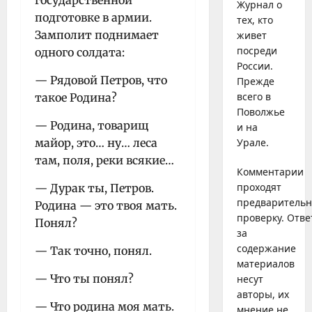
государственной
Журнал о
подготовке в армии.
тех, кто
Замполит поднимает
живет
посреди
одного солдата:
России.
— Рядовой Петров, что
Прежде
всего в
такое Родина?
Поволжье
— Родина, товарищ
и на
майор, это… ну… леса
Урале.
там, поля, реки всякие…
Комментарии
проходят
— Дурак ты, Петров.
предваритель
Родина — это твоя мать.
проверку. Отве
Понял?
за
содержание
— Так точно, понял.
материалов
— Что ты понял?
несут
авторы, их
— Что родина моя мать.
мнение не