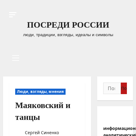
Перейти
к
содержимому
ПОСРЕДИ РОССИИ
люди, традиции, взгляды, идеалы и символы
Основное
меню
Найти:
Люди, взгляды, мнения
Маяковский и
танцы
информацион
Сергей Синенко
аналитически