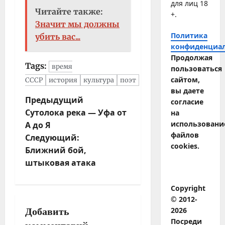
для лиц 18
Читайте также:
+.
Значит мы должны
Политика
убить вас...
конфиденциа
Продолжая
Tags:
время
пользоваться
сайтом,
СССР
история
культура
поэт
вы даете
Н
Предыдущий
согласие
Сутолока река — Уфа от
а
на
использовани
А до Я
в
файлов
Следующий:
и
cookies.
Ближний бой,
г
штыковая атака
а
ц
Copyright
и
© 2012-
я
2026
Добавить
з
Посреди