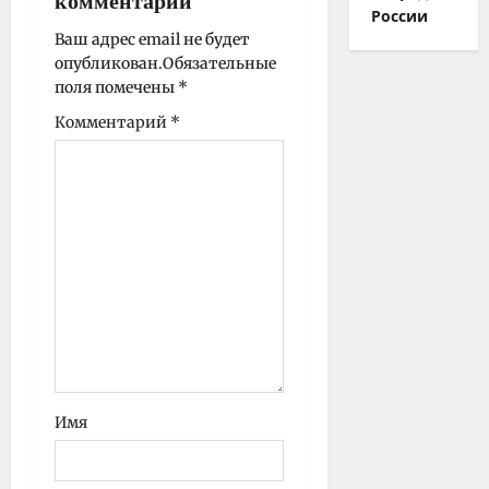
комментарий
а
России
п
Ваш адрес email не будет
опубликован.
Обязательные
и
поля помечены
*
с
Комментарий
*
и
Имя