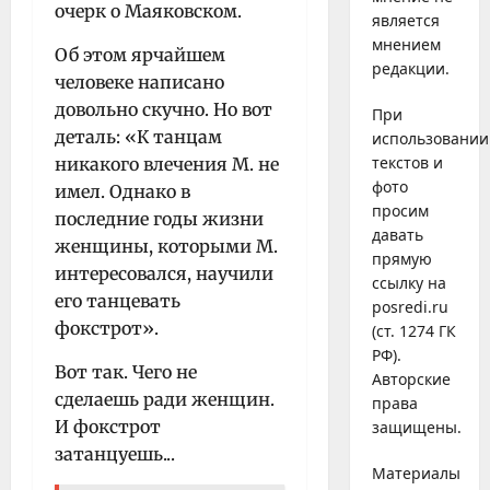
очерк о Маяковском.
является
мнением
Об этом ярчайшем
редакции.
человеке написано
довольно скучно. Но вот
При
деталь: «К танцам
использовании
текстов и
никакого влечения М. не
фото
имел. Однако в
просим
последние годы жизни
давать
женщины, которыми М.
прямую
интересовался, научили
ссылку на
его танцевать
posredi.ru
фокстрот».
(ст. 1274 ГК
РФ).
Вот так. Чего не
Авторские
сделаешь ради женщин.
права
И фокстрот
защищены.
затанцуешь..
.
Материалы