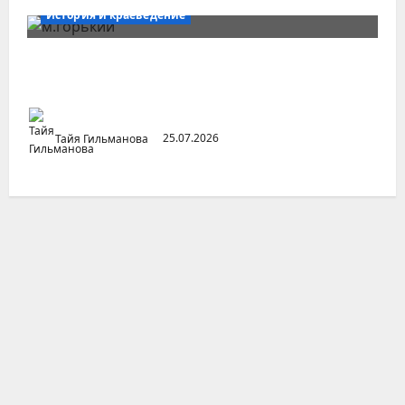
История и краеведение
Неопубликованная «История русских
городов» раннесоветской эпохи
Тайя Гильманова
25.07.2026