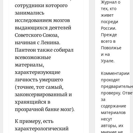
Журнал о
сотрудники которого
тех, кто
занимались
живет
исследованием мозгов
посреди
выдающихся деятелей
России.
Прежде
Советского Союза,
всего в
начиная с Ленина.
Поволжье
Пантеон также собирал
и на
всевозможные
Урале.
материалы,
характеризующие
Комментарии
личность умершего
проходят
предваритель
(точнее, тот самый,
проверку. Отве
законсервированный и
за
хранящийся в
содержание
прозрачной банке мозг).
материалов
несут
К примеру, есть
авторы, их
характерологический
мнение не