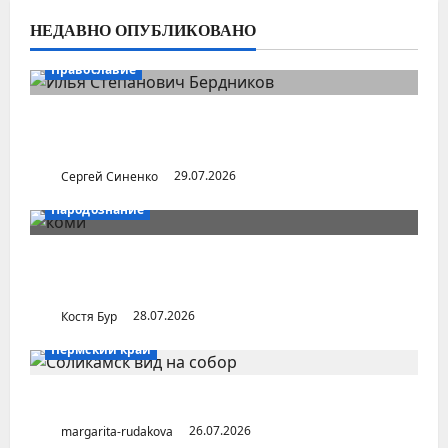
НЕДАВНО ОПУБЛИКОВАНО
Православие
Илья Бердников — казанский канонист,
поставивший церковь над государством
Сергей Синенко
29.07.2026
Народознание
Уральский народ коми в Сибири и на
Дальнем Востоке
Костя Бур
28.07.2026
Пермский край
Город Соликамск (Пермский край)
margarita-rudakova
26.07.2026