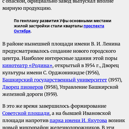
с опаской, официально завод выпускал вполне
мирную продукцию.
По генплану развития Уфы основными местами
жилой застройки стали кварталы
проспекта
Октября
.
В районе нынешней площади имени В. И. Ленина
предусматривалось создание нового городского
центра. Наиболее интересные здания этой поры
кинотеатр «Родина»
, открытый в 1954 г., Дворец
культуры имени С. Орджоникидзе (1956),
Башкирский государственный университет
(1957),
Дворец пионеров
(1958), Управление Башкирской
железной дороги (1959).
В это же время завершилось формирование
Советской площади
, а на бывшей Ивановской
площади напротив
парка имени И. Якутова
возник
новый микрорайон железнодорожников. В эти