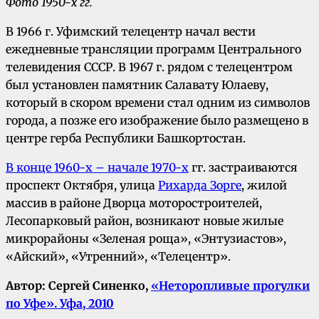
Фото 1950-х гг.
В 1966 г. Уфимский телецентр начал вести
ежедневные трансляции программ Центрального
телевидения СССР. В 1967 г. рядом с телецентром
был установлен памятник Салавату Юлаеву,
который в скором времени стал одним из символов
города, а позже его изображение было размещено в
центре герба Республики Башкортостан.
В конце 1960-х – начале 1970-х
гг. застраиваются
проспект Октября, улица
Рихарда Зорге
, жилой
массив в районе Дворца моторостроителей,
Лесопарковый район, возникают новые жилые
микрорайоны «Зеленая роща», «Энтузиастов»,
«Айский», «Утренний», «Телецентр».
Автор: Сергей Синенко,
«Неторопливые прогулки
по Уфе». Уфа, 2010