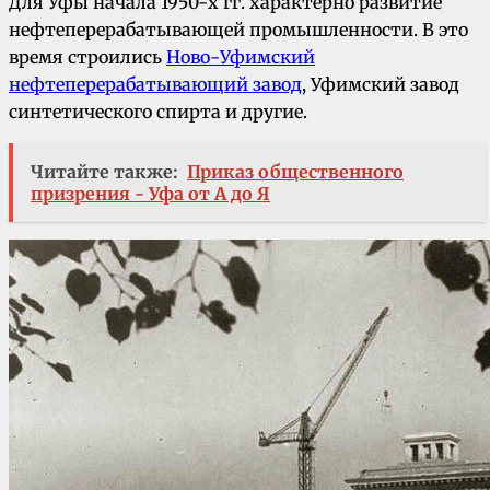
Для Уфы начала 1950-х гг. характерно развитие
нефтеперерабатывающей промышленности. В это
время строились
Ново-Уфимский
нефтеперерабатывающий завод
, Уфимский завод
синтетического спирта и другие.
Читайте также:
Приказ общественного
призрения - Уфа от А до Я