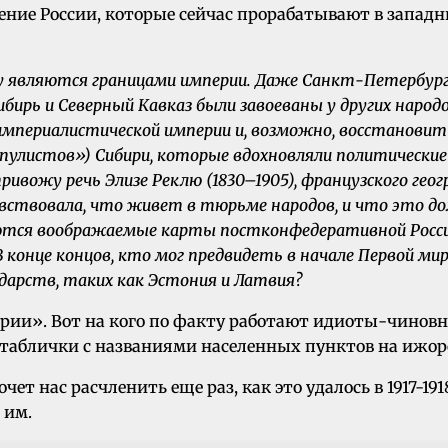
ение России, которые сейчас прорабатывают в запад
 являются границами империи. Даже Санкт-Петербург,
ибирь и Северный Кавказ были завоеваны у других наро
мпериалистической империи и, возможно, восстановить
«популистов») Сибири, которые вдохновляли политическ
я привожу речь Элизе Реклю (1830–1905), французского г
чувствовала, что живет в тюрьме народов, и что это 
ются воображаемые карты постконфедеративной Росси
конце концов, кто мог предвидеть в начале Первой мир
ударств, таких как Эстония и Латвия?
ии». Вот на кого по факту работают идиоты-чиновн
таблички с названиями населенных пунктов на ижор
ет нас расчленить еще раз, как это удалось в 1917-1918
 им.