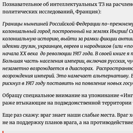
Познавательное об интеллектуальных ТЗ на расчлен
политических исследований, Франция):
Границы нынешней Российской Федерации по-прежнему
колониальный город, построенный на землях Ингрии! С
колониальную историю, выйти за рамки фикции антии
идеями грузин, украинцев, евреев и народников (или 
начала XX века до революции 1917 года. В своей книге 
Большая часть населения империи, включая русских, 
незаметно возрождается в диаспорах. Распространя
возрождения империй. Это намечает альтернативу. В 
рискнул в 1917 году поставить на появление новых гос
Обращу специальное внимание на упоминание «Ингр
раже втыкающие на подведомственной территории 
Еще раз скажу: враг знает наши слабые места. Враг хоч
не на поддержку планов врага, а на противодействие