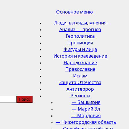
Основное меню
Люди, взгляды, мнения
Анализ — прогноз
Геополитика
Провинция
Фигуры и лица
История и краеведение
Народознание
Православие
Ислам
Защита Отечества
Антитеррор
Регионы
— Башкирия
— Марий Эл
— Мордовия
— Нижегородская область
— Оренбургская область