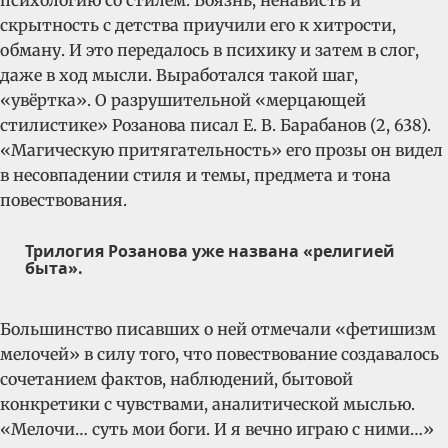
психологию со стилем. Боязнь, ненависть и
скрытность с детства приучили его к хитрости,
обману. И это передалось в психику и затем в слог,
даже в ход мысли. Выработался такой шаг,
«увёртка». О разрушительной «мерцающей
стилистике» Розанова писал Е. В. Барабанов (2, 638).
«Магическую притягательность» его прозы он видел
в несовпадении стиля и темы, предмета и тона
повествования.
Трилогия Розанова уже названа «религией
быта».
Большинство писавших о ней отмечали «фетишизм
мелочей» в силу того, что повествование создавалось
сочетанием фактов, наблюдений, бытовой
конкретики с чувствами, аналитической мыслью.
«Мелочи… суть мои боги. И я вечно играю с ними…»