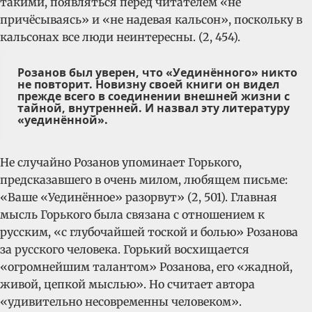
такими, появляться перед читателем «не
причёсываясь» и «не надевая кальсон», поскольку в
кальсонах все люди неинтересны. (2, 454).
Розанов был уверен, что «Уединённого» никто
не повторит. Новизну своей книги он видел
прежде всего в соединении внешней жизни с
тайной, внутренней. И назвал эту литературу
«уединённой».
Не случайно Розанов упоминает Горького,
предсказавшего в очень милом, любящем письме:
«Ваше «Уединённое» разорвут» (2, 501). Главная
мысль Горького была связана с отношением к
русским, «с глубочайшей тоской и болью» Розанова
за русского человека. Горький восхищается
«огромнейшим талантом» Розанова, его «жадной,
живой, цепкой мыслью». Но считает автора
«удивительно несовременны человеком».