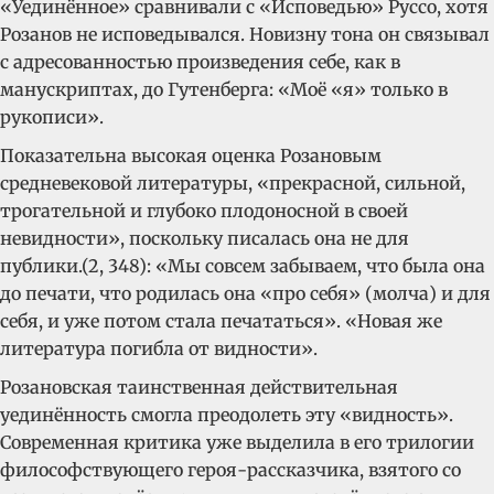
«Уединённое» сравнивали с «Исповедью» Руссо, хотя
Розанов не исповедывался. Новизну тона он связывал
с адресованностью произведения себе, как в
манускриптах, до Гутенберга: «Моё «я» только в
рукописи».
Показательна высокая оценка Розановым
средневековой литературы, «прекрасной, сильной,
трогательной и глубоко плодоносной в своей
невидности», поскольку писалась она не для
публики.(2, 348): «Мы совсем забываем, что была она
до печати, что родилась она «про себя» (молча) и для
себя, и уже потом стала печататься». «Новая же
литература погибла от видности».
Розановская таинственная действительная
уединённость смогла преодолеть эту «видность».
Современная критика уже выделила в его трилогии
философствующего героя-рассказчика, взятого со