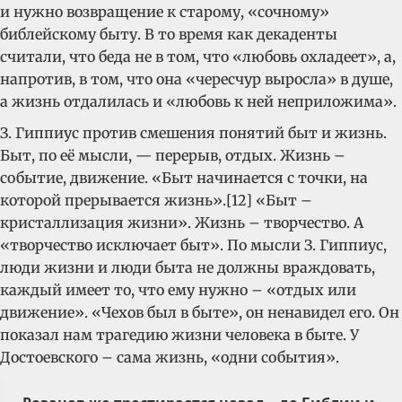
и нужно возвращение к старому, «сочному»
библейскому быту. В то время как декаденты
считали, что беда не в том, что «любовь охладеет», а,
напротив, в том, что она «чересчур выросла» в душе,
а жизнь отдалилась и «любовь к ней неприложима».
З. Гиппиус против смешения понятий быт и жизнь.
Быт, по её мысли, — перерыв, отдых. Жизнь –
событие, движение. «Быт начинается с точки, на
которой прерывается жизнь».[12] «Быт –
кристаллизация жизни». Жизнь – творчество. А
«творчество исключает быт». По мысли З. Гиппиус,
люди жизни и люди быта не должны враждовать,
каждый имеет то, что ему нужно – «отдых или
движение». «Чехов был в быте», он ненавидел его. Он
показал нам трагедию жизни человека в быте. У
Достоевского – сама жизнь, «одни события».