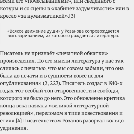
всеми его «почёсываниями», или сведённого с
котуры и со сцены в «кабинет задумчивости» или в
кресло «за нумизматикой».[3]
«Всякое движение души» у Розанова сопровождается
выговариванием, из которого рождается литература.
Писатель не признаёт «печатной обкатки»
произведения. По его мысли литература у нас так
слилась с печатью, что мы совсем забыли, что она
была до печати и в сущности вовсе не для
опубликования» (2, 227). Писатель создал в 1910-х
годах тот особый тон откровенности и свободы,
которого не было до него. Это обновление критика
конца века назвала «великой литературной
революцией», переломом в типе повествования и
стиля.[4] Писательством Розанов разорвал кольцо
уединения.