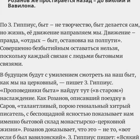
Розанов же простирается назад – до Библии и
Вавилона.
По З. Гиппиус, быт – не творчество, быт делается сам,
но жизнь, её движение направляем мы. Движение –
правда, «отдых – быт, остановка на полпути».
Совершенно безбытийным оставаться нельзя,
поскольку каждый связан с людьми бытовыми
связями.
В будущем будут с умилением смотреть на наш быт,
как мы на церковный, — пишет З. Гиппиус.
«Проповедники быта» найдут тут («в старом»)
наслаждение. Как Розанов, описавший поездку в
Саров, «талантливый, порою гениальный хитрый
писатель, с беспощадной ясностью показывает нам
именно бытовой склад монастырско-церковной
жизни». Розанов доказывает, что это – не то, «вот
если б был вавилонский». З. Гиппиус пишет: «Всякий