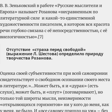
В. В. Зеньковский в работе «Русские мыслители и
Европа» называет Розанова «несравненным по
литературной силе и какой-то единственной
художественности писателем, в котором вся красота
речи глубоко связана с её непосредственностью, с её
внелогичностью».[7]
Отсутствие «страха перед свободой»
(выражение Л. Шестова) определило природу
творчества Розанова.
Оценка своей субъективности при всей самоиронии
свидетельствует о свободном осознании своего места
в литературе.»…Может быть, я и «дурак» (есть
слухи), может быть, и «плут» (поговаривают), но
только той широты мысли, неизмеримости
«открывющихся горизонтов» ни у кого до меня, как
у меня, не было. И «все самому пришло на ум» – без