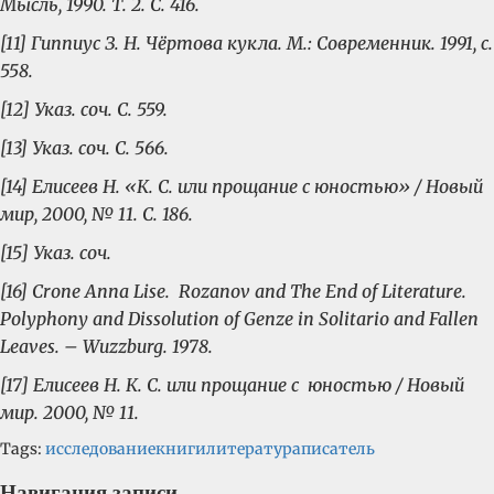
Мысль, 1990. Т. 2. С. 416.
[11] Гиппиус З. Н. Чёртова кукла. М.: Современник. 1991, с.
558.
[12] Указ. соч. С. 559.
[13] Указ. соч. С. 566.
[14] Елисеев Н. «К. С. или прощание с юностью» / Новый
мир, 2000, № 11. С. 186.
[15] Указ. соч.
[16] Crone Anna Lise. Rozanov and The End of Literature.
Polyphony and Dissolution of Genze in Solitario and Fallen
Leaves. – Wuzzburg. 1978.
[17] Елисеев Н. К. С. или прощание с юностью / Новый
мир. 2000, № 11.
Tags:
исследование
книги
литература
писатель
Навигация записи