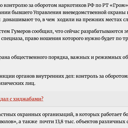
о контролю за оборотом наркотиков РФ по РТ «Гром» 
здании бывшего Управления вневедомственной охраны 
и донашивают то, в чем ходили на прежних местах с
стем Гумеров сообщил, что сейчас разрабатываются 
о спецназа, право ношения которого нужно будет по 
ана общественного порядка, важных и режимных объе
ункции органов внутренних дел: контроль за оборот
изических лиц.
ндал с хиджабами?
тных охранных организаций, в которых работает боле
олов», а также почти 13,8 тыс. объектов различных ф