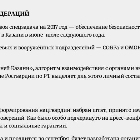
ЕДЕРАЦИЙ
воя спецзадача на 2017 год — обеспечение безопаснос
в Казани в июне-июле следующего года.
оевых и вооруженных подразделений — СОБРа и ОМОНа
ней Казани», алгоритм взаимодействия с органами вн
 Росгвардии по РТ выделяет для этого личный состав.
формирования нацгвардии: набран штат, принято им
оверений. Как было особо подчеркнуто на пресс-конф
ты и социальные гарантии.
ода и продлится до сентября, будет разработана орга