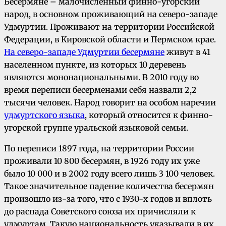
Бесермяне – малочисленный финно-угорский
народ, в основном проживающий на северо-западе
Удмуртии. Проживают на территории Российской
Федерации, в Кировской области и Пермском крае.
На северо-западе Удмуртии бесермяне
живут в 41
населенном пункте, из которых 10 деревень
являются мононациональными. В 2010 году во
время переписи бесерменами себя назвали 2,2
тысячи человек. Народ говорит на особом наречии
удмуртского языка
, который относится к финно-
угорской группе уральской языковой семьи.
По переписи 1897 года, на территории России
проживали 10 800 бесермян, в 1926 году их уже
было 10 000 и в 2002 году всего лишь 3 100 человек.
Такое значительное падение количества бесермян
произошло из-за того, что с 1930-х годов и вплоть
до распада Советского союза их причисляли к
удмуртам. Такую национальность указывали в их