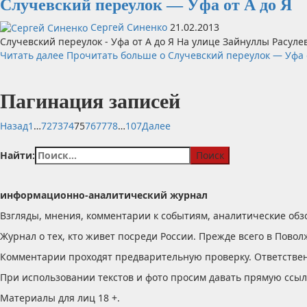
Случевский переулок — Уфа от А до Я
Сергей Синенко
21.02.2013
Случевский переулок - Уфа от А до Я На улице Зайнуллы Расуле
Читать далее
Прочитать больше о Случевский переулок — Уфа о
Пагинация записей
Назад
1
…
72
73
74
75
76
77
78
…
107
Далее
Найти:
информационно-аналитический журнал
Взгляды, мнения, комментарии к событиям, аналитические обз
Журнал о тех, кто живет посреди России. Прежде всего в Повол
Комментарии проходят предварительную проверку. Ответствен
При использовании текстов и фото просим давать прямую ссылку
Материалы для лиц 18 +.