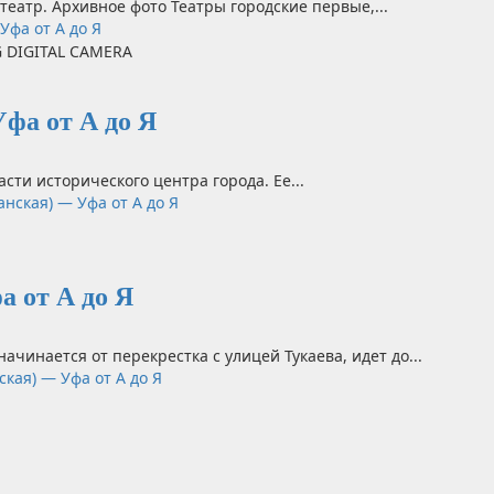
театр. Архивное фото Театры городские первые,...
Уфа от А до Я
фа от А до Я
асти исторического центра города. Ее...
нская) — Уфа от А до Я
а от А до Я
начинается от перекрестка с улицей Тукаева, идет до...
кая) — Уфа от А до Я