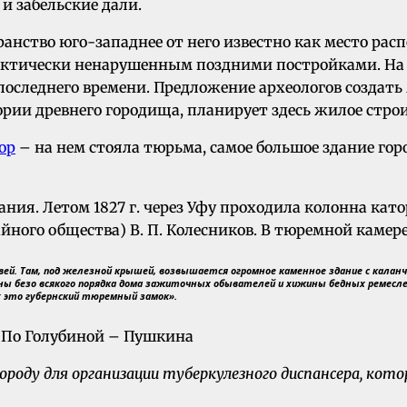
 и забельские дали.
ранство юго-западнее от него известно как место рас
практически ненарушенным поздними постройками. На
о последнего времени. Предложение археологов создат
рии древнего городища, планирует здесь жилое строи
ор
– на нем стояла тюрьма, самое большое здание гор
ия. Летом 1827 г. через Уфу проходила колонна като
йного общества) В. П. Колесников. В тюремной камере
вей. Там, под железной крышей, возвышается огромное каменное здание с калан
ны безо всякого порядка дома зажиточных обывателей и хижины бедных ремесл
: это губернский тюремный замок».
ороду для организации туберкулезного диспансера, кото