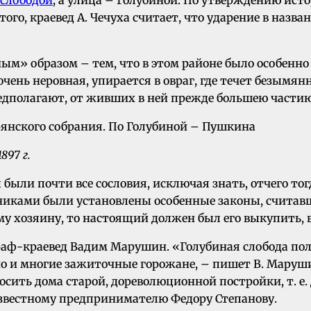
того, краевед А. Чечуха считает, что ударение в наз
ым» образом – тем, что в этом районе было особенно 
 очень неровная, упирается в овраг, где течет безым
 предполагают, от живших в ней прежде большею части
897 г.
были почти все сословия, исключая знать, отчего тог
никами были установлены особенные законы, считав
му хозяину, то настоящий должен был его выкупить, 
аф-краевед Вадим Марушин. «Голубиная слобода полу
 но и многие зажиточные горожане, – пишет В. Маруш
осить дома старой, дореволюционной постройки, т. е.
известному предпринимателю Федору Степанову.