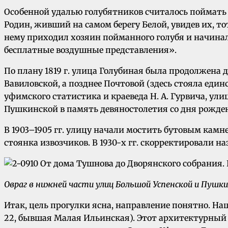
Особенной удалью голубятников считалось поймать 
Родин, живший на самом берегу Белой, увидев их, т
нему приходил хозяин пойманного голубя и начинал
бесплатные воздушные представления».
По плану 1819 г. улица Голубиная была продолжена 
Вавиловской, а позднее Почтовой (здесь стояла един
уфимского статистика и краеведа Н. А. Гурвича, у
Пушкинской в память девяностолетия со дня рождения
В 1903–1905 гг. улицу начали мостить бутовым кам
стоянка извозчиков. В 1930-х гг. скорректировали н
Овраг в нижней части улиц Большой Успенской и Пушк
Итак, цель прогулки ясна, направление понятно. Н
22, бывшая Малая Ильинская). Этот архитектурный п