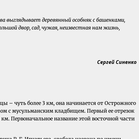
рева выглядывает деревянный особняк с башенками,
льшой двор, сад, чужая, неизвестная нам жизнь,
Сергей Синенко
ы – чуть более 3 км, она начинается от Острожного
ядом с мусульманским кладбищем. Первый ее отрезок
 км. Первоначальное название этой восточной части
рика Р. Г. Игнатьева, слобода названа по имени