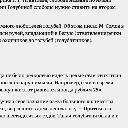
вании Голубиной слободы нужно ставить на втором
много любителей голубей. Об этом писал М. Сомов в
янный ручей, впадающий в Белую (ответвление речки
ю охотников до голубей (голубятников).
да не было редкостью видеть целые стаи этих птиц,
шиеся ненарушимыми. Например, если во время
выкуп же этот равнялся иногда рублям 25».
чила свое название из-за большого количества
ин, выросший в доме неподалеку. – Притом эта
 до шестидесятых годов. Такая голубятня была и в