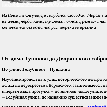
На Пушкинской улице
, в Голубиной слободке… Морозны
шпилями, чердачками, слуховыми окнами, резными нали
которая вся без остатка растворена во времени
От дома Тушнова до Дворянского собра
По улице Голубиной – Пушкина
Изучение продольных улиц исторического центра мо
холма на перекрестке с Воровского, заканчивается
и первая наша прогулка – по нижней части улицы до
– Голубиная улица, по названию существовавшей зд
Еще в конце XVIII в. это место называлось
Голубиной