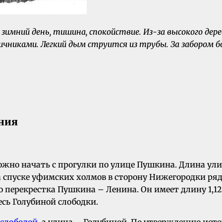
й зимний день, тишина, спокойствие. Из-за высокого де
чниками. Легкий дым струится из трубы. За забором бо
ния
жно начать с прогулки по улице Пушкина. Длина улиц
 на спуске уфимских холмов в сторону Нижегородки р
 перекрестка Пушкина – Ленина. Он имеет длину 1,12
есь Голубиной слободки.
 слободой
, а улица – Голубиной. По утверждению исто