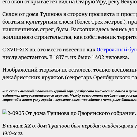
его окон открывается вид на Старую Уфу, реку Белую
Склон от дома Тушнова в сторону проспекта и прост
богатым культурным слоем (более трех метров!), 
наконечников стрел, бусы. Раскопки здесь велись д
жилищного строительства, как собственник террито
С XVII–XIX вв. это место известно как
Острожный буг
числу арестантов. В 1837 г. их было 1 402 человека.
Изображений тюрьмы не осталось, только воспоминан
декабристских кружков (секретарь Оренбургского та
«По скату высокой и довольно крутой горы разбросано множество домов и церк
виднеется полуразвалившаяся церковь. Между всеми этими предметами рассея
строений в левом углу города – огромное каменное здание с четырьмя башнями
В начале XX в. дом Тушнова был передан владельцами г
1910-х гг.