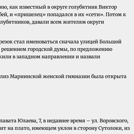
ню, как известный в округе голубятник Виктор
бей, и «пришелец» попадался в их «сети». Потом к
олубятников, давали всем жителям округи
трезок стал именоваться сначала улицей Большой
 г. решением городской думы, по предложению
лжили в западном направлении и назвали
, близ Мариинской женской гимназии была открыта
авата Юлаева, 7, в недавнее время – ул. Воровского,
ит на плато, имеющем уклон в сторону Сутолоки, из