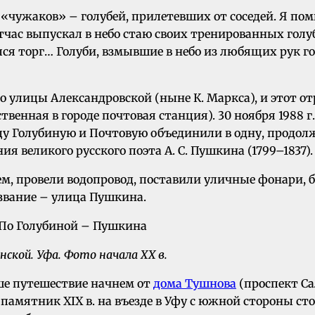
«чужаков» – голубей, прилетевших от соседей. Я пом
отчас выпускал в небо стаю своих тренированных голу
ся торг… Голуби, взмывшие в небо из любящих рук г
до улицы Александровской (ныне К. Маркса), и этот о
ственная в городе почтовая станция). 30 ноября 1988
лицу Голубиную и Почтовую объединили в одну, продо
 великого русского поэта А. С. Пушкина (1799–1837).
нем, провели водопровод, поставили уличные фонари
азвание – улица Пушкина.
инской.
Уфа.
Фото начала XX в.
аше путешествие начнем от
дома Тушнова
(проспект Сал
амятник XIX в. на въезде в Уфу с южной стороны сто