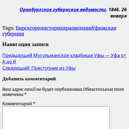
Оренбургские губернские ведомости
.
1846. 26
января
Tags:
Бирск
город
история
краеведение
Уфимская
губерния
Навигация записи
Предыдущий
Мусульманское кладбище Уфы — Уфа от
А до Я
Следующий:
Преступник из Уфы
Добавить комментарий
Ваш адрес email не будет опубликован.
Обязательные поля
помечены
*
Комментарий
*