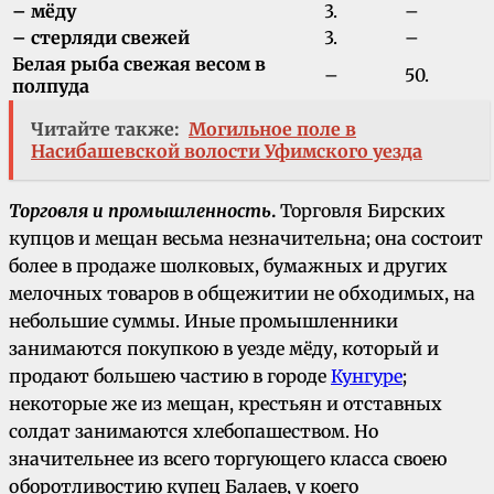
– мёду
3.
–
– стерляди свежей
3.
–
Белая рыба свежая весом в
–
50.
полпуда
Читайте также:
Могильное поле в
Насибашевской волости Уфимского уезда
Торговля и промышленность
.
Торговля Бирских
купцов и мещан весьма незначительна; она состоит
более в продаже шолковых, бумажных и других
мелочных товаров в общежитии не обходимых, на
небольшие суммы. Иные промышленники
занимаются покупкою в уезде мёду, который и
продают большею частию в городе
Кунгуре
;
некоторые же из мещан, крестьян и отставных
солдат занимаются хлебопашеством. Но
значительнее из всего торгующего класса своею
оборотливостию купец Балаев, у коего