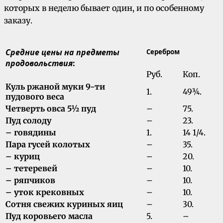
которых в неделю бывает один, и по особенному
заказу.
Средние цены на предметы
Серебром
продовольствия
:
Руб.
Коп.
Куль ржаной муки 9-ти
1.
49¾.
пудового веса
Четверть овса 5½ пуд
–
75.
Пуд солоду
–
23.
– говядины
1.
14 1/4.
Пара гусей колотых
–
35.
– куриц
–
20.
– тетеревей
–
10.
– ряпчиков
–
10.
– уток крековных
–
10.
Сотня свежих куриных яиц
–
30.
Пуд коровьего масла
5.
–