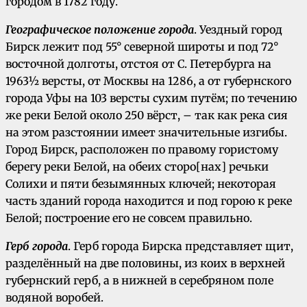
городом в 1782 году.
Географическое положение города
. Уездный город
Бирск лежит под 55° северной широты и под 72°
восточной долготы, отстоя от С. Петербурга на
1963½ версты, от Москвы на 1286, а от губернского
города Уфы на 103 версты сухим путём; по течению
же реки Белой около 250 вёрст, – так как река сия
на этом разстоянии имеет значительные изгибы.
Город Бирск, расположен по правому гористому
берегу реки Белой, на обеих сторо[нах] речьки
Солихи и пяти безымянных ключей; некоторая
часть зданий города находится и под горою к реке
Белой; построение его не совсем правильно.
Герб города
. Герб города Бирска представляет щит,
разделённый на две половины, из коих в верхней
губернский герб, а в нижней в серебряном поле
водяной воробей.