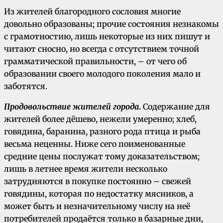
Из жителей благородного сословия многие
довольно образованы; прочие состояния незнакомы
с грамотностию, лишь некоторые из них пишут и
читают сносно, но всегда с отсутствием точной
грамматической правильности, – от чего об
образовании своего молодого поколения мало и
заботятся.
Продовольствие жителей города
.
Содержание для
жителей более дёшево, нежели умеренно; хлеб,
говядина, баранина, разного рода птица и рыба
весьма неценны. Ниже сего поименованные
средние цены послужат тому доказательством;
лишь в летнее время жители несколько
затрудняются в покупке постоянно – свежей
говядины, которая по недостатку мясников, а
может быть и незначительному числу на неё
потребителей продаётся только в базарные дни,