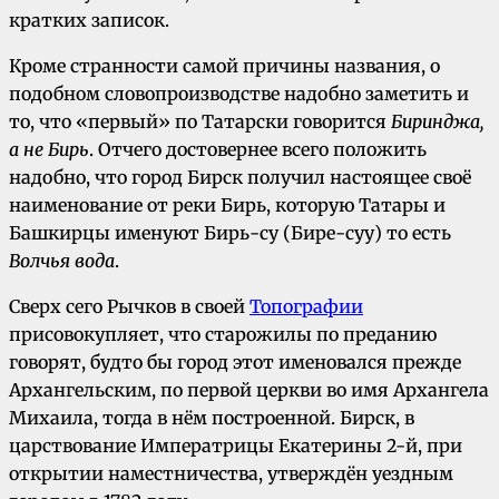
кратких записок.
Кроме странности самой причины названия, о
подобном словопроизводстве надобно заметить и
то, что «первый» по Татарски говорится
Биринджа,
а не Бирь
. Отчего достовернее всего положить
надобно, что город Бирск получил настоящее своё
наименование от реки Бирь, которую Татары и
Башкирцы именуют Бирь-су (Бире-суу) то есть
Волчья вода
.
Сверх сего Рычков в своей
Топографии
присовокупляет, что старожилы по преданию
говорят, будто бы город этот именовался прежде
Архангельским, по первой церкви во имя Архангела
Михаила, тогда в нём построенной.
Бирск, в
царствование Императрицы Екатерины 2-й, при
открытии наместничества, утверждён уездным