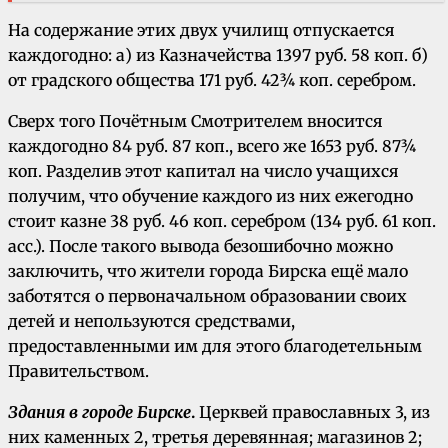
На содержание этих двух училищ отпускается
каждогодно: а) из Казначейства 1397 руб. 58 коп. б)
от градского общества 171 руб. 42¾ коп. серебром.
Сверх того Почётным Смотрителем вносится
каждогодно 84 руб. 87 коп., всего же 1653 руб. 87¾
коп. Разделив этот капитал на число учащихся
получим, что обучение каждого из них ежегодно
стоит казне 38 руб. 46 коп. серебром (134 руб. 61 коп.
асс.). После такого вывода безошибочно можно
заключить, что жители города Бирска ещё мало
заботятся о первоначальном образовании своих
детей и непользуются средствами,
предоставленными им для этого благодетельным
Правительством.
Здания в городе Бирске
.
Церквей православных 3, из
них каменных 2, третья деревянная; магазинов 2;