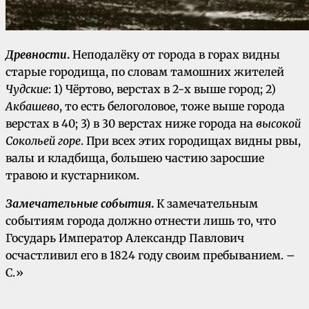
Древности
.
Неподалёку от города в горах видны
старые городища, по словам тамошних жителей
Чудские
: 1) Чёртово, верстах в 2-х выше город; 2)
Акбашево
, то есть белоголовое, тоже выше города
верстах в 40; 3) в 30 верстах ниже города на
высокой
Сокольей горе
. При всех этих городищах видны рвы,
валы и кладбища, большею частию заросшие
травою и кустарником.
Замечательные события
.
К замечательным
событиям города должно отнести лишь то, что
Государь Император Александр Павлович
осчастливил его в 1824 году своим пребыванием. –
С.»