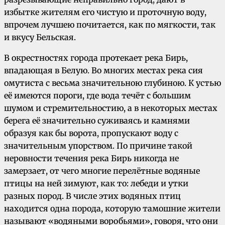
избытке жителям его чистую и проточную воду,
впрочем лучшею почитается, как по мягкости, так
и вкусу Бельская.
В окрестностях города протекает река Бирь,
впадающая в Белую. Во многих местах река сия
омутиста с весьма значительною глубиною. К устью
её имеются пороги, где вода течёт с большим
шумом и стремительностию, а в некоторых местах
берега её значительно суживаясь и камнями
образуя как бы ворота, пропускают воду с
значительным упорством. По причине такой
неровности течения река Бирь никогда не
замерзает, от чего многие перелётные водяные
птицы на ней зимуют, как то: лебеди и утки
разных пород. В числе этих водяных птиц
находится одна порода, которую тамошние жители
называют «водяными воробьями», говоря, что они