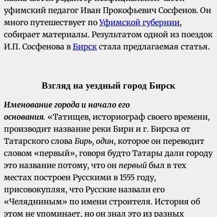
уфимский педагог Иван Прокофьевич Сосфенов. Он
много путешествует по
Уфимской губернии
,
собирает материалы. Результатом одной из поездок
И.П. Сосфенова в
Бирск
стала предлагаемая статья.
Взгляд на уездный город Бирск
Именование города и начало его
основания
.
«Татищев, историограф своего времени,
производит название реки Бири и г. Бирска от
Татарского слова
Бирь, один
, которое он переводит
словом «первый», говоря будто Татары дали городу
это название потому, что он
первый
был в тех
местах построен Русскими в 1555 году,
присовокупляя, что Русские назвали его
«Челядниным» по имени строителя. История об
этом не упоминает, но он знал это из разных