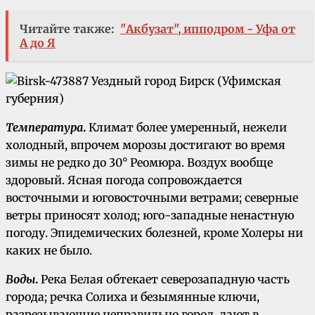
Читайте также:
"Акбузат", ипподром - Уфа от
А до Я
Температура
.
Климат более умеренный, нежели
холодный, впрочем морозы достигают во время
зимы не редко до 30° Реомюра. Воздух вообще
здоровый. Ясная погода сопровождается
восточными и юговосточными ветрами; северные
ветры приносят холод; юго-западные ненастную
погоду. Эпидемических болезней, кроме Холеры ни
каких не было.
Воды
.
Река Белая обтекает северозападную часть
города; речка Солиха и безымянные ключи,
разрезывающие неправильно город, дают в