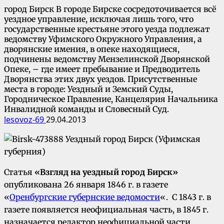
город Бирск В городе Бирске сосредоточивается всё
уездное управление, исключая лишь того, что
государственные крестьяне этого уезда подлежат
ведомству Уфимского Окружного Управления, а
дворянские имения, в опеке находящиеся,
подчинены ведомству Мензелинской Дворянской
Опеке, – где имеет пребывание и Предводитель
Дворянства этих двух уездов. Присутственные
места в городе: Уездный и Земский Суды,
Городническое Правление, Канцелярия Начальника
Инвалидной команды и Словесный Суд.
lesovoz-69
29.04.2013
Статья
«Взгляд на уездный город Бирск»
опубликована 26 января 1846 г. в газете
«
Оренбургские губернские ведомости
«. C 1843 г. в
газете появляется неофициальная часть, в 1845 г.
назначается редактор неофициальной части